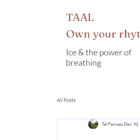
TAAL
Own your rh
Ice & the power of
breathing
All Posts
Tal Parnass
Dec 10,